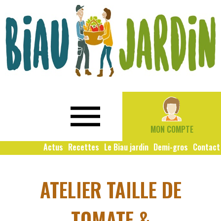
Le
Bio
Biau
local
Jardin
social
MON COMPTE
solidaire
Actus
Recettes
Le Biau jardin
Demi-gros
Contact
ATELIER TAILLE DE
TOMATE &