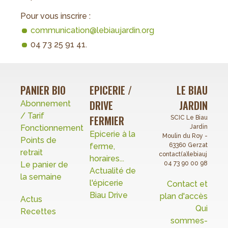
Pour vous inscrire :
communication@lebiaujardin.org
04 73 25 91 41.
PANIER BIO
EPICERIE /
LE BIAU
DRIVE
JARDIN
Abonnement
/ Tarif
FERMIER
SCIC Le Biau
Fonctionnement
Jardin
Epicerie à la
Moulin du Roy -
Points de
ferme,
63360 Gerzat
retrait
contact(a)lebiaujardin.o
horaires...
Le panier de
04 73 90 00 98
Actualité de
la semaine
l'épicerie
Contact et
Biau Drive
plan d'accès
Actus
Qui
Recettes
sommes-