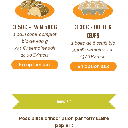
3,50€ - PAIN 500G
3,30€ - BOITE 6
ŒUFS
1 pain semi-complet
bio de 500 g
1 boite de 6 œufs bio
3,50€/semaine soit
3,30€/semaine soit
14,00€/mois
13.20€/mois
En option aux
En option aux
paniers de
paniers de
légumes
légumes
100% BIO
Possibilité d'inscription par formulaire
papier :