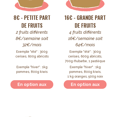
8€ - PETITE PART
16€ - GRANDE PART
DE FRUITS
DE FRUITS
2 fruits différents
4 fruits différents
8€/semaine soit
16€/semaine soit
32€/mois
64€/mois
Exemple "été" : 300g
Exemple "été" : 300g
cerises, 600g abricots
cerises, 600g abricots,
700g rhubarbe, 1 pastèque
Exemple "hiver" : 1kg
Exemple "hiver" : 1kg
pommes, 800g kiwis
pommes, 800g kiwis,
1 kg oranges, 500g noix
En option aux
En option aux
paniers de
paniers de
légumes
légumes