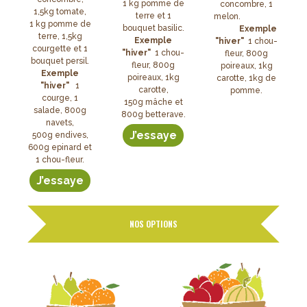
1 kg pomme de
concombre, 1
1,5kg tomate,
terre et 1
melon.
1 kg pomme de
bouquet basilic.
Exemple
terre, 1,5kg
Exemple
"hiver"
1 chou-
courgette et 1
"hiver"
1 chou-
fleur, 800g
bouquet persil.
fleur, 800g
poireaux, 1kg
Exemple
poireaux, 1kg
carotte, 1kg de
"hiver"
1
carotte,
pomme.
courge, 1
150g mâche et
salade, 800g
800g betterave.
navets,
J’essaye
500g endives,
600g epinard et
1 chou-fleur.
J’essaye
NOS OPTIONS