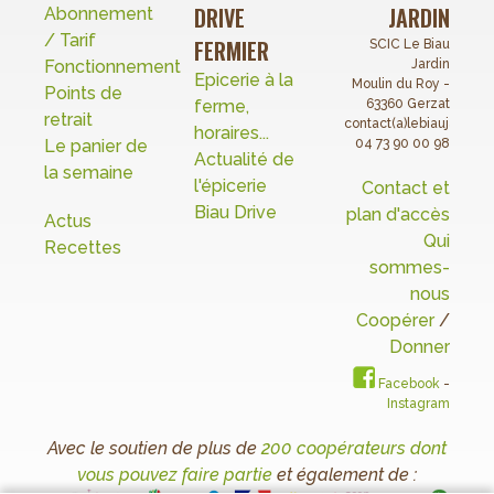
DRIVE
JARDIN
Abonnement
/ Tarif
FERMIER
SCIC Le Biau
Fonctionnement
Jardin
Epicerie à la
Moulin du Roy -
Points de
ferme,
63360 Gerzat
retrait
contact(a)lebiaujardin.o
horaires...
Le panier de
04 73 90 00 98
Actualité de
la semaine
l'épicerie
Contact et
Biau Drive
plan d'accès
Actus
Qui
Recettes
sommes-
nous
Coopérer
/
Donner
Facebook
-
Instagram
Avec le soutien de plus de
200 coopérateurs dont
vous pouvez faire partie
et également de :