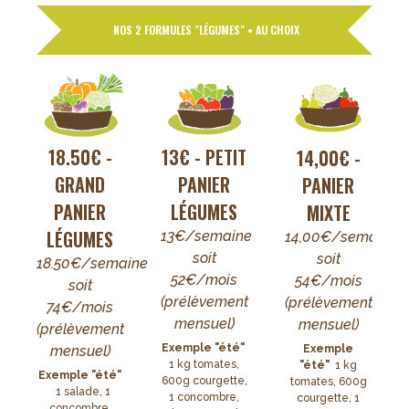
NOS 2 FORMULES "LÉGUMES" • AU CHOIX
18.50€ -
13€ - PETIT
14,00€ -
GRAND
PANIER
PANIER
PANIER
LÉGUMES
MIXTE
LÉGUMES
13€/semaine
14,00€/semaine
soit
soit
18.50€/semaine
52€/mois
54€/mois
soit
(prélèvement
(prélèvement
74€/mois
mensuel)
mensuel)
(prélèvement
Exemple "été"
mensuel)
Exemple
1 kg tomates,
"été"
1 kg
Exemple "été"
600g courgette,
tomates, 600g
1 salade, 1
1 concombre,
courgette, 1
concombre,