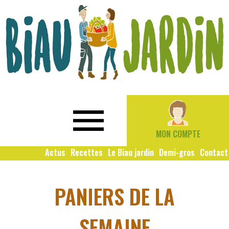
Le
Bio
Biau
local
Jardin
social
MON COMPTE
solidaire
Actus
Recettes
Le Biau jardin
Demi-gros
Contact
PANIERS DE LA
SEMAINE