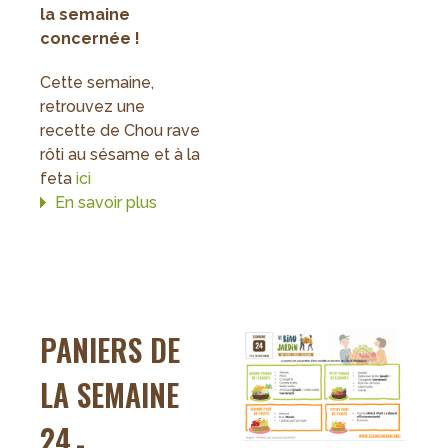
la semaine
concernée !
Cette semaine,
retrouvez une
recette de Chou rave
rôti au sésame et à la
feta
ici
En savoir plus
sur
Paniers
de
la
semaine
25
PANIERS DE
LA SEMAINE
24
-