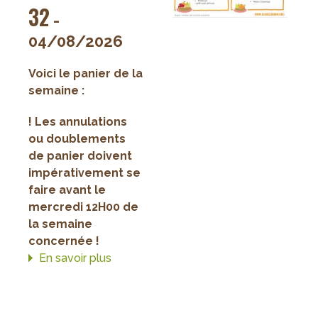
32
-
04/08/2026
Voici le panier de la
semaine :
! Les annulations
ou doublements
de panier doivent
impérativement se
faire avant le
mercredi 12H00 de
la semaine
concernée !
En savoir plus
sur
Paniers
de
la