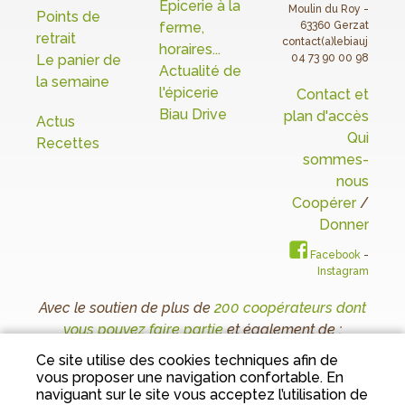
Epicerie à la
Moulin du Roy -
Points de
ferme,
63360 Gerzat
retrait
contact(a)lebiaujardin.o
horaires...
Le panier de
04 73 90 00 98
Actualité de
la semaine
l'épicerie
Contact et
Biau Drive
plan d'accès
Actus
Qui
Recettes
sommes-
nous
Coopérer
/
Donner
Facebook
-
Instagram
Avec le soutien de plus de
200 coopérateurs dont
vous pouvez faire partie
et également de :
Ce site utilise des cookies techniques afin de
vous proposer une navigation confortable. En
naviguant sur le site vous acceptez l’utilisation de
Conditions Générales de Vente
I
Mentions