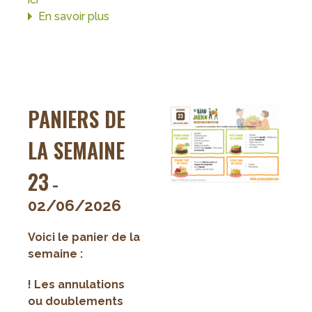
En savoir plus
sur
Paniers
de
la
semaine
24
PANIERS DE
LA SEMAINE
23
-
02/06/2026
Voici le panier de la
semaine :
! Les annulations
ou doublements