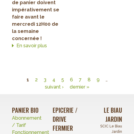
de panier doivent
impérativement se
faire avant le
mercredi 12H00 de
la semaine
concernée !
En savoir plus
sur
Paniers
de
la
semaine
1
2
3
4
5
6
7
8
9
…
23
Pages
suivant ›
dernier »
PANIER BIO
EPICERIE /
LE BIAU
DRIVE
JARDIN
Abonnement
/ Tarif
FERMIER
SCIC Le Biau
Fonctionnement
Jardin