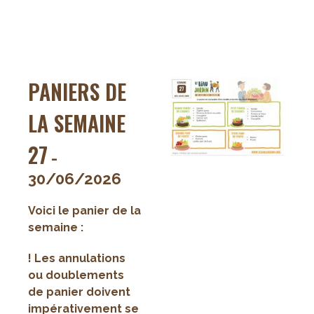
Paniers
de
la
semaine
28
PANIERS DE
LA SEMAINE
27
-
30/06/2026
Voici le panier de la
semaine :
! Les annulations
ou doublements
de panier doivent
impérativement se