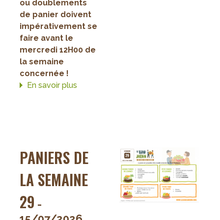
ou doublements
de panier doivent
impérativement se
faire avant le
mercredi 12H00 de
la semaine
concernée !
En savoir plus
sur
Paniers
de
la
semaine
30
PANIERS DE
LA SEMAINE
29
-
15/07/2026