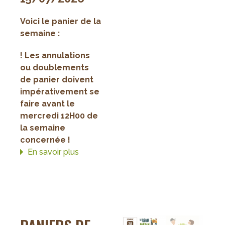
Voici le panier de la
semaine :
! Les annulations
ou doublements
de panier doivent
impérativement se
faire avant le
mercredi 12H00 de
la semaine
concernée !
En savoir plus
sur
Paniers
de
la
semaine
29