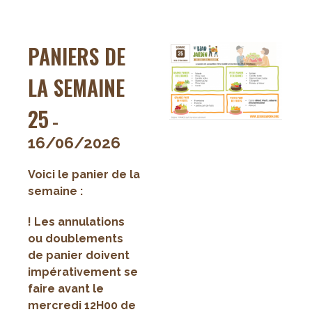
la
semaine
26
PANIERS DE
LA SEMAINE
25
-
16/06/2026
Voici le panier de la
semaine :
! Les annulations
ou doublements
de panier doivent
impérativement se
faire avant le
mercredi 12H00 de