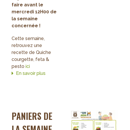
faire avant le
mercredi 12H00 de
la semaine
concernée !
Cette semaine,
retrouvez une
recette de Quiche
courgette, feta &
pesto
ici
En savoir plus
sur
Paniers
de
la
semaine
27
PANIERS DE
LA SEMAINE