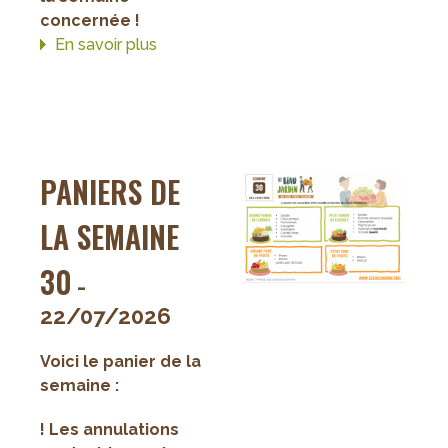
concernée !
En savoir plus
sur
Paniers
de
la
semaine
31
PANIERS DE
LA SEMAINE
30
-
22/07/2026
Voici le panier de la
semaine :
! Les annulations