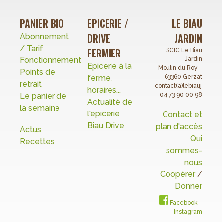
PANIER BIO
EPICERIE /
LE BIAU
DRIVE
JARDIN
Abonnement
/ Tarif
FERMIER
SCIC Le Biau
Fonctionnement
Jardin
Epicerie à la
Moulin du Roy -
Points de
ferme,
63360 Gerzat
retrait
contact(a)lebiaujardin.o
horaires...
Le panier de
04 73 90 00 98
Actualité de
la semaine
l'épicerie
Contact et
Biau Drive
plan d'accès
Actus
Qui
Recettes
sommes-
nous
Coopérer
/
Donner
Facebook
-
Instagram