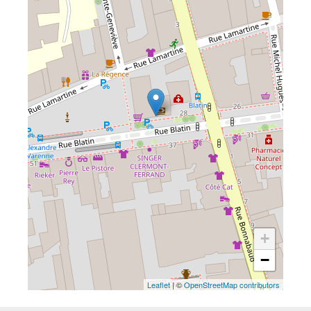
+
−
Leaflet
| ©
OpenStreetMap contributors