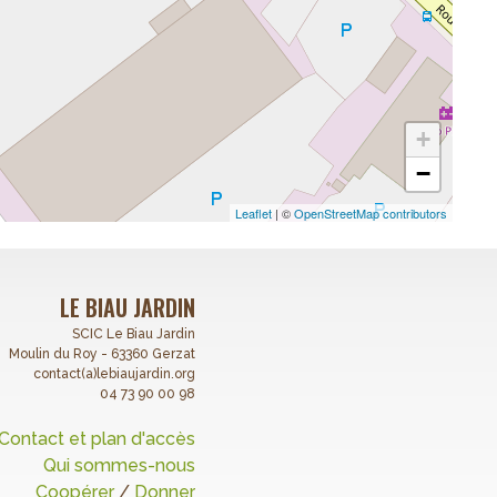
+
−
Leaflet
| ©
OpenStreetMap contributors
LE BIAU JARDIN
SCIC Le Biau Jardin
Moulin du Roy - 63360 Gerzat
contact(a)lebiaujardin.org
04 73 90 00 98
Contact et plan d'accès
Qui sommes-nous
Coopérer
/
Donner