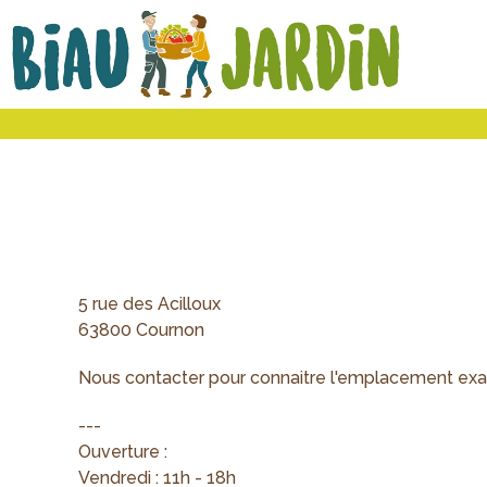
Le
Bio
Biau
local
Jardin
social
solidaire
5 rue des Acilloux
63800 Cournon
Nous contacter pour connaitre l'emplacement exa
---
Ouverture :
Vendredi : 11h - 18h