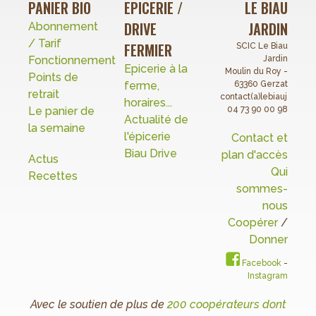
PANIER BIO
EPICERIE /
LE BIAU
DRIVE
JARDIN
Abonnement
/ Tarif
FERMIER
SCIC Le Biau
Fonctionnement
Jardin
Epicerie à la
Moulin du Roy -
Points de
ferme,
63360 Gerzat
retrait
contact(a)lebiaujardin.o
horaires...
Le panier de
04 73 90 00 98
Actualité de
la semaine
l'épicerie
Contact et
Biau Drive
plan d'accès
Actus
Qui
Recettes
sommes-
nous
Coopérer
/
Donner
Facebook
-
Instagram
Avec le soutien de plus de
200 coopérateurs dont