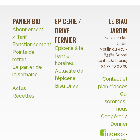
PANIER BIO
EPICERIE /
LE BIAU
DRIVE
JARDIN
Abonnement
/ Tarif
FERMIER
SCIC Le Biau
Fonctionnement
Jardin
Epicerie à la
Moulin du Roy -
Points de
ferme,
63360 Gerzat
retrait
contact(a)lebiaujardin.o
horaires...
Le panier de
04 73 90 00 98
Actualité de
la semaine
l'épicerie
Contact et
Biau Drive
plan d'accès
Actus
Qui
Recettes
sommes-
nous
Coopérer
/
Donner
Facebook
-