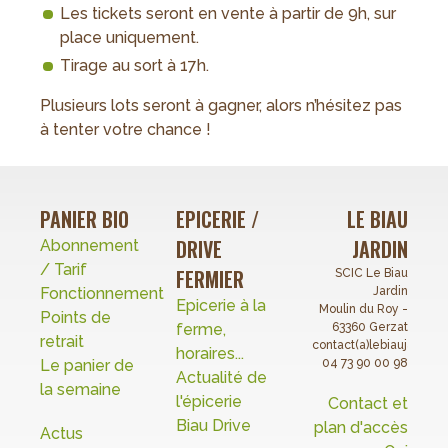
Les tickets seront en vente à partir de 9h, sur
place uniquement.
Tirage au sort à 17h.
Plusieurs lots seront à gagner, alors n’hésitez pas
à tenter votre chance !
PANIER BIO
EPICERIE /
LE BIAU
DRIVE
JARDIN
Abonnement
/ Tarif
FERMIER
SCIC Le Biau
Fonctionnement
Jardin
Epicerie à la
Moulin du Roy -
Points de
ferme,
63360 Gerzat
retrait
contact(a)lebiaujardin.o
horaires...
Le panier de
04 73 90 00 98
Actualité de
la semaine
l'épicerie
Contact et
Biau Drive
plan d'accès
Actus