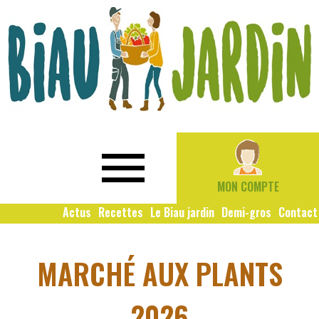
Le
Bio
Biau
local
Jardin
social
MON COMPTE
solidaire
Actus
Recettes
Le Biau jardin
Demi-gros
Contact
MARCHÉ AUX PLANTS
2026