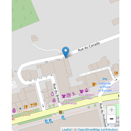
+
−
Leaflet
| ©
OpenStreetMap contributors