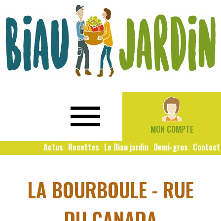
Le
Bio
Biau
local
Jardin
social
MON COMPTE
solidaire
Actus
Recettes
Le Biau jardin
Demi-gros
Contact
LA BOURBOULE - RUE
DU CANADA