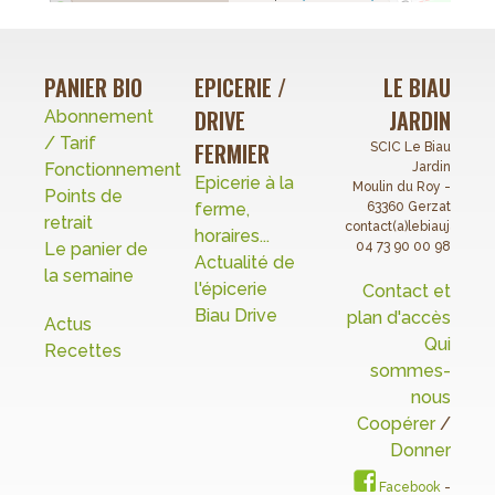
PANIER BIO
EPICERIE /
LE BIAU
DRIVE
JARDIN
Abonnement
/ Tarif
FERMIER
SCIC Le Biau
Fonctionnement
Jardin
Epicerie à la
Moulin du Roy -
Points de
ferme,
63360 Gerzat
retrait
contact(a)lebiaujardin.o
horaires...
Le panier de
04 73 90 00 98
Actualité de
la semaine
l'épicerie
Contact et
Biau Drive
plan d'accès
Actus
Qui
Recettes
sommes-
nous
Coopérer
/
Donner
Facebook
-