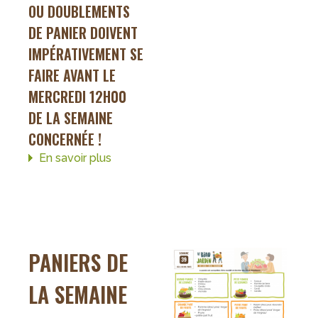
OU DOUBLEMENTS
DE PANIER DOIVENT
IMPÉRATIVEMENT SE
FAIRE AVANT LE
MERCREDI 12H00
DE LA SEMAINE
CONCERNÉE !
En savoir plus
sur
paniers
de
la
semaine
40
PANIERS DE
LA SEMAINE