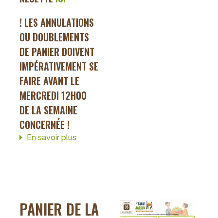
! LES ANNULATIONS
OU DOUBLEMENTS
DE PANIER DOIVENT
IMPÉRATIVEMENT SE
FAIRE AVANT LE
MERCREDI 12H00
DE LA SEMAINE
CONCERNÉE !
En savoir plus
sur
panier
de
la
semaine
36
PANIER DE LA