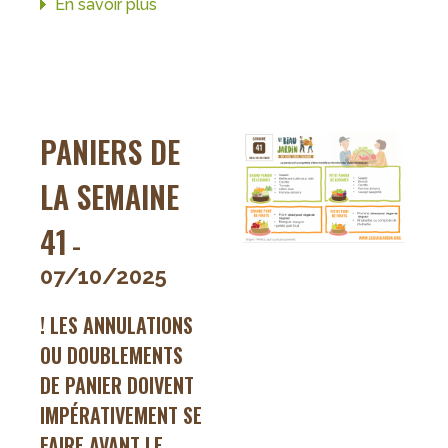
En savoir plus
sur
Paniers
de
la
semaine
42
PANIERS DE
LA SEMAINE
41
-
07/10/2025
! LES ANNULATIONS
OU DOUBLEMENTS
DE PANIER DOIVENT
IMPÉRATIVEMENT SE
FAIRE AVANT LE