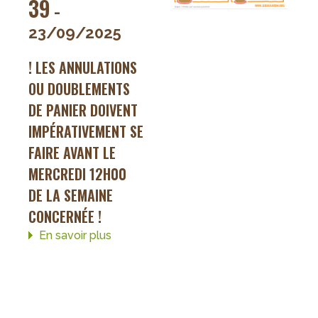
39
-
23/09/2025
! LES ANNULATIONS
OU DOUBLEMENTS
DE PANIER DOIVENT
IMPÉRATIVEMENT SE
FAIRE AVANT LE
MERCREDI 12H00
DE LA SEMAINE
CONCERNÉE !
En savoir plus
sur
Paniers
de
la
semaine