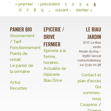
« premier
‹ précédent
1
2
3
4
5
34
Pages
6
7
8
9
…
suivant ›
dernier »
PANIER BIO
EPICERIE /
LE BIAU
DRIVE
JARDIN
Abonnement
/ Tarif
FERMIER
SCIC Le Biau
Fonctionnement
Jardin
Epicerie à la
Moulin du Roy -
Points de
ferme,
63360 Gerzat
retrait
contact(a)lebiaujardin.o
horaires...
Le panier de
04 73 90 00 98
Actualité de
la semaine
l'épicerie
Contact et
Biau Drive
plan d'accès
Actus
Qui
Recettes
sommes-
nous
Coopérer
/
Donner