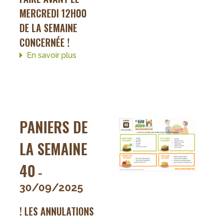
MERCREDI 12H00
DE LA SEMAINE
CONCERNÉE !
En savoir plus
sur
Paniers
de
la
semaine
41
PANIERS DE
LA SEMAINE
40
-
30/09/2025
! LES ANNULATIONS