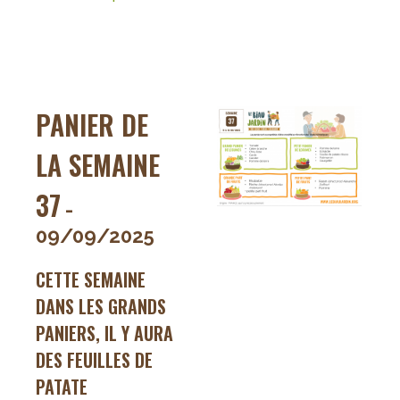
Paniers
de
la
semaine
38
PANIER DE
LA SEMAINE
37
-
09/09/2025
CETTE SEMAINE
DANS LES GRANDS
PANIERS, IL Y AURA
DES FEUILLES DE
PATATE