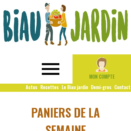
Le
Bio
Biau
local
Jardin
social
MON COMPTE
solidaire
Actus
Recettes
Le Biau jardin
Demi-gros
Contact
PANIERS DE LA
SEMAINE