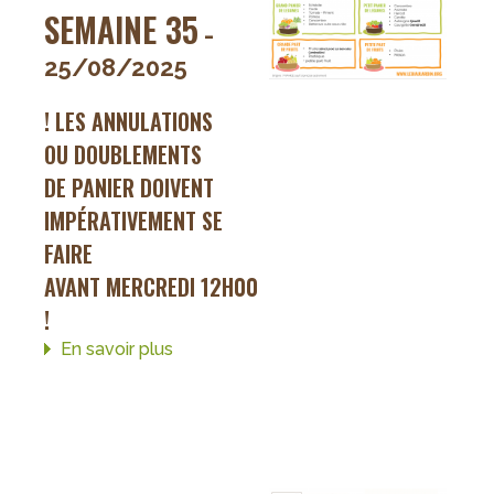
SEMAINE 35
-
25/08/2025
! LES ANNULATIONS
OU DOUBLEMENTS
DE PANIER DOIVENT
IMPÉRATIVEMENT SE
FAIRE
AVANT MERCREDI 12H00
!
En savoir plus
sur
panier
de
la
semaine
35