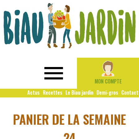
Le
Bio
Biau
local
Jardin
social
MON COMPTE
solidaire
Actus
Recettes
Le Biau jardin
Demi-gros
Contact
PANIER DE LA SEMAINE
24