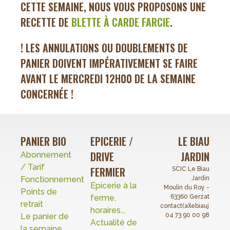
CETTE SEMAINE, NOUS VOUS PROPOSONS UNE
RECETTE DE
BLETTE À CARDE FARCIE
.
! LES ANNULATIONS OU DOUBLEMENTS DE
PANIER DOIVENT IMPÉRATIVEMENT SE FAIRE
AVANT LE MERCREDI 12H00 DE LA SEMAINE
CONCERNÉE !
PANIER BIO
EPICERIE /
LE BIAU
DRIVE
JARDIN
Abonnement
/ Tarif
FERMIER
SCIC Le Biau
Fonctionnement
Jardin
Epicerie à la
Moulin du Roy -
Points de
ferme,
63360 Gerzat
retrait
contact(a)lebiaujardin.o
horaires...
Le panier de
04 73 90 00 98
Actualité de
la semaine