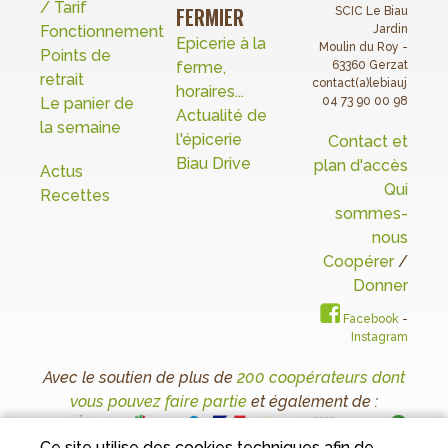
/ Tarif
FERMIER
SCIC Le Biau
Fonctionnement
Jardin
Epicerie à la
Moulin du Roy -
Points de
ferme,
63360 Gerzat
retrait
contact(a)lebiaujardin.o
horaires...
Le panier de
04 73 90 00 98
Actualité de
la semaine
l'épicerie
Contact et
Biau Drive
plan d'accès
Actus
Qui
Recettes
sommes-
nous
Coopérer
/
Donner
Facebook
-
Instagram
Avec le soutien de plus de
200 coopérateurs dont
vous pouvez faire partie
et également de :
Ce site utilise des cookies techniques afin de