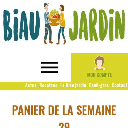
Le
Bio
Biau
local
Jardin
social
MON COMPTE
solidaire
Actus
Recettes
Le Biau jardin
Demi-gros
Contact
PANIER DE LA SEMAINE
29