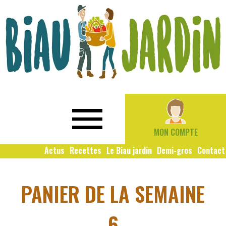
Le
Bio
Biau
local
Jardin
social
MON COMPTE
solidaire
Actus
Recettes
Le Biau jardin
Demi-gros
Contact
PANIER DE LA SEMAINE
6