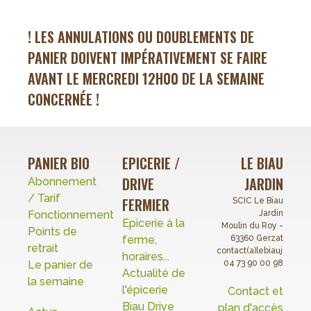
! LES ANNULATIONS OU DOUBLEMENTS DE
PANIER DOIVENT IMPÉRATIVEMENT SE FAIRE
AVANT LE MERCREDI 12H00 DE LA SEMAINE
CONCERNÉE !
PANIER BIO
EPICERIE /
LE BIAU
DRIVE
JARDIN
Abonnement
/ Tarif
FERMIER
SCIC Le Biau
Fonctionnement
Jardin
Epicerie à la
Moulin du Roy -
Points de
ferme,
63360 Gerzat
retrait
contact(a)lebiaujardin.o
horaires...
Le panier de
04 73 90 00 98
Actualité de
la semaine
l'épicerie
Contact et
Biau Drive
plan d'accès