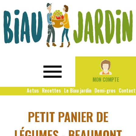
Le
Bio
Biau
local
Jardin
social
MON COMPTE
solidaire
Actus
Recettes
Le Biau jardin
Demi-gros
Contact
PETIT PANIER DE
LÉGUMES - BEAUMONT