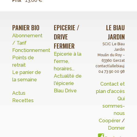
Prix
13,00 €
PANIER BIO
EPICERIE /
LE BIAU
DRIVE
JARDIN
Abonnement
/ Tarif
FERMIER
SCIC Le Biau
Fonctionnement
Jardin
Epicerie à la
Moulin du Roy -
Points de
ferme,
63360 Gerzat
retrait
contact(a)lebiaujardin.o
horaires...
Le panier de
04 73 90 00 98
Actualité de
la semaine
l'épicerie
Contact et
Biau Drive
plan d'accès
Actus
Qui
Recettes
sommes-
nous
Coopérer
/
Donner