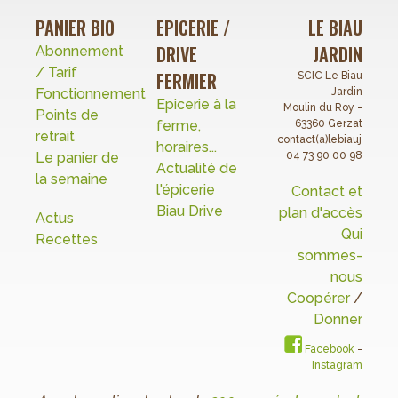
PANIER BIO
EPICERIE /
LE BIAU
DRIVE
JARDIN
Abonnement
/ Tarif
FERMIER
SCIC Le Biau
Fonctionnement
Jardin
Epicerie à la
Moulin du Roy -
Points de
ferme,
63360 Gerzat
retrait
contact(a)lebiaujardin.o
horaires...
Le panier de
04 73 90 00 98
Actualité de
la semaine
l'épicerie
Contact et
Biau Drive
plan d'accès
Actus
Qui
Recettes
sommes-
nous
Coopérer
/
Donner
Facebook
-
Instagram