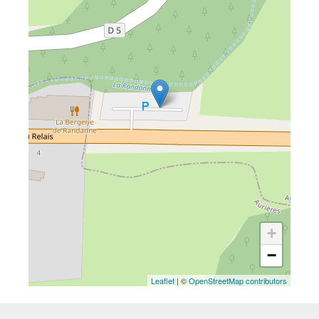
+
−
Leaflet
| ©
OpenStreetMap contributors