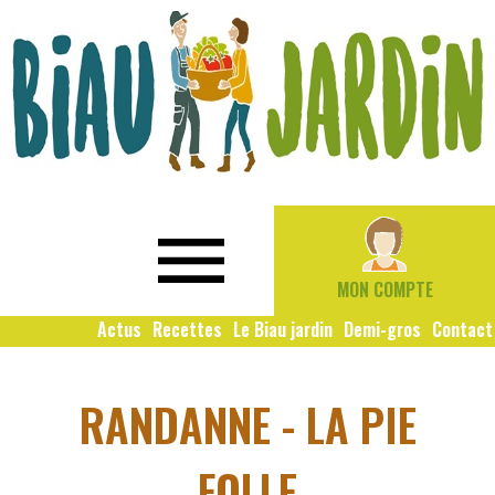
Le
Bio
Biau
local
Jardin
social
MON COMPTE
solidaire
Actus
Recettes
Le Biau jardin
Demi-gros
Contact
RANDANNE - LA PIE
FOLLE