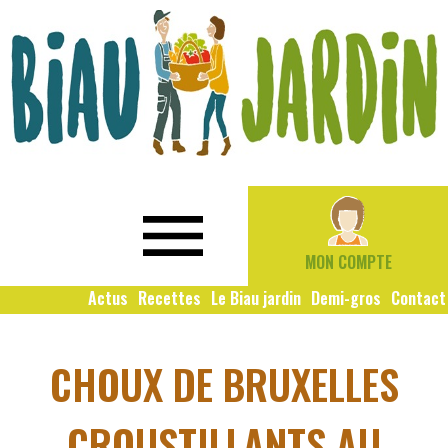
Le
Bio
Biau
local
Jardin
social
MON COMPTE
solidaire
Actus
Recettes
Le Biau jardin
Demi-gros
Contact
CHOUX DE BRUXELLES
CROUSTILLANTS AU