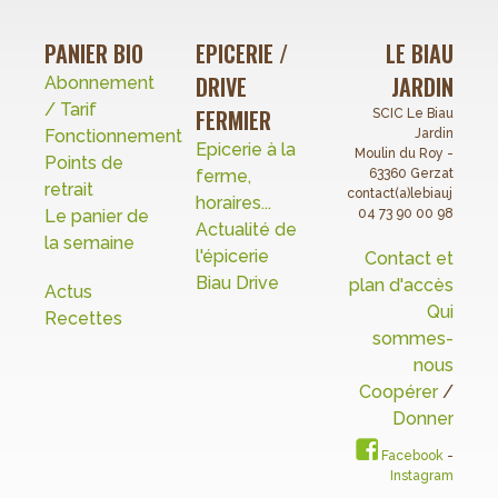
PANIER BIO
EPICERIE /
LE BIAU
DRIVE
JARDIN
Abonnement
/ Tarif
FERMIER
SCIC Le Biau
Fonctionnement
Jardin
Epicerie à la
Moulin du Roy -
Points de
ferme,
63360 Gerzat
retrait
contact(a)lebiaujardin.o
horaires...
Le panier de
04 73 90 00 98
Actualité de
la semaine
l'épicerie
Contact et
Biau Drive
plan d'accès
Actus
Qui
Recettes
sommes-
nous
Coopérer
/
Donner
Facebook
-
Instagram