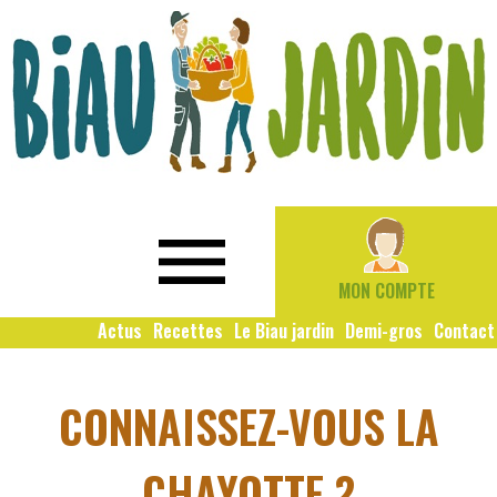
Le
Bio
Biau
local
Jardin
social
MON COMPTE
solidaire
Actus
Recettes
Le Biau jardin
Demi-gros
Contact
CONNAISSEZ-VOUS LA
CHAYOTTE ?