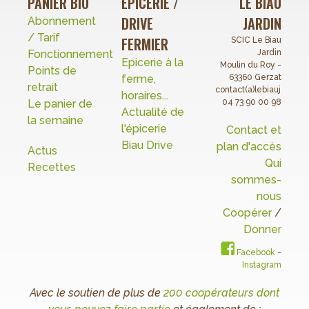
PANIER BIO
EPICERIE /
LE BIAU
DRIVE
JARDIN
Abonnement
/ Tarif
FERMIER
SCIC Le Biau
Fonctionnement
Jardin
Epicerie à la
Moulin du Roy -
Points de
ferme,
63360 Gerzat
retrait
contact(a)lebiaujardin.o
horaires...
Le panier de
04 73 90 00 98
Actualité de
la semaine
l'épicerie
Contact et
Biau Drive
plan d'accès
Actus
Qui
Recettes
sommes-
nous
Coopérer
/
Donner
Facebook
-
Instagram
Avec le soutien de plus de
200 coopérateurs dont