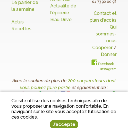
Le panier de
04 73 90 00 98
Actualité de
la semaine
l'épicerie
Contact et
Biau Drive
plan d'accès
Actus
Qui
Recettes
sommes-
nous
Coopérer
/
Donner
Facebook
-
Instagram
Avec le soutien de plus de
200 coopérateurs dont
vous pouvez faire partie
et également de :
Ce site utilise des cookies techniques afin de
vous proposer une navigation confortable. En
Conditions Générales de Vente
I
Mentions
naviguant sur le site vous acceptez l’utilisation de
légales
I
Protection des données personnelles
ces cookies.
J’accepte
Tous droits réservés 2023 Le Biau Jardin - Conception
Sarl