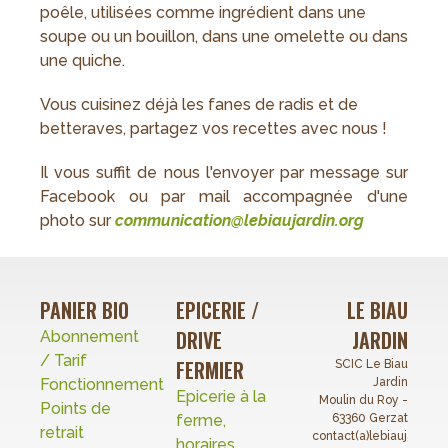
poêle, utilisées comme ingrédient dans une
soupe ou un bouillon, dans une omelette ou dans
une quiche.
Vous cuisinez déjà les fanes de radis et de
betteraves, partagez vos recettes avec nous !
Il vous suffit de nous l'envoyer par message sur
Facebook ou par mail accompagnée d'une
photo sur
c
ommunication@lebiaujardin.org
PANIER BIO
EPICERIE /
LE BIAU
DRIVE
JARDIN
Abonnement
/ Tarif
FERMIER
SCIC Le Biau
Fonctionnement
Jardin
Epicerie à la
Moulin du Roy -
Points de
ferme,
63360 Gerzat
retrait
contact(a)lebiaujardin.o
horaires...