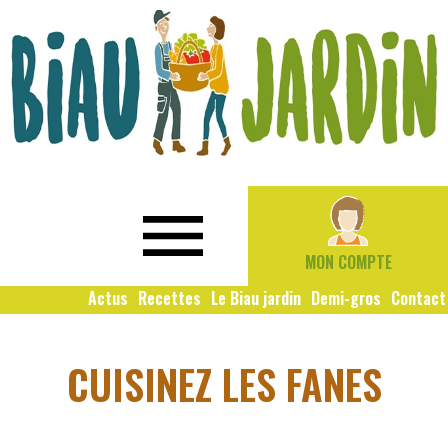
Le
Bio
Biau
local
Jardin
social
MON COMPTE
solidaire
Actus
Recettes
Le Biau jardin
Demi-gros
Contact
CUISINEZ LES FANES