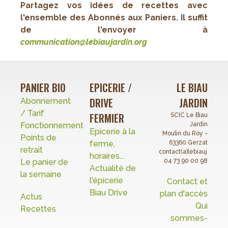
Partagez vos idées de recettes avec
l'ensemble des Abonnés aux Paniers. Il suffit
de l'envoyer à
c
ommunication@lebiaujardin.org
PANIER BIO
EPICERIE /
LE BIAU
DRIVE
JARDIN
Abonnement
/ Tarif
FERMIER
SCIC Le Biau
Fonctionnement
Jardin
Epicerie à la
Moulin du Roy -
Points de
ferme,
63360 Gerzat
retrait
contact(a)lebiaujardin.o
horaires...
Le panier de
04 73 90 00 98
Actualité de
la semaine
l'épicerie
Contact et
Biau Drive
plan d'accès
Actus
Qui
Recettes
sommes-