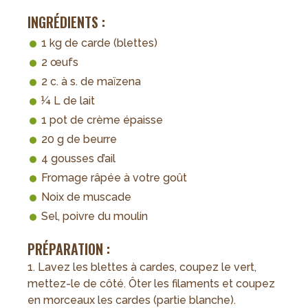
INGRÉDIENTS :
1 kg de carde (blettes)
2 œufs
2 c. à s. de maïzena
¼ L de lait
1 pot de crème épaisse
20 g de beurre
4 gousses d’ail
Fromage râpée à votre goût
Noix de muscade
Sel, poivre du moulin
PRÉPARATION :
1. Lavez les blettes à cardes, coupez le vert,
mettez-le de côté. Ôter les filaments et coupez
en morceaux les cardes (partie blanche).