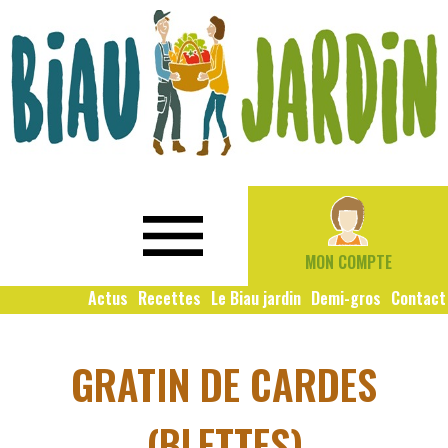
Le
Bio
Biau
local
Jardin
social
MON COMPTE
solidaire
Actus
Recettes
Le Biau jardin
Demi-gros
Contact
GRATIN DE CARDES
(BLETTES)