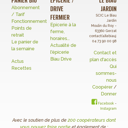
PANIER BIO
EPICERIE /
LE BIAU
DRIVE
JARDIN
Abonnement
/ Tarif
FERMIER
SCIC Le Biau
Fonctionnement
Jardin
Epicerie à la
Moulin du Roy -
Points de
ferme,
63360 Gerzat
retrait
contact(a)lebiaujardin.o
horaires...
Le panier de
04 73 90 00 98
Actualité de
la semaine
l'épicerie
Contact et
Biau Drive
plan d'accès
Actus
Qui
Recettes
sommes-
nous
Coopérer
/
Donner
Facebook
-
Instagram
Avec le soutien de plus de
200 coopérateurs dont
vous pouvez faire partie
et également de :