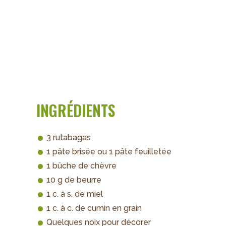
INGRÉDIENTS
3 rutabagas
1 pâte brisée ou 1 pâte feuilletée
1 bûche de chèvre
10 g de beurre
1 c. à s. de miel
1 c. à c. de cumin en grain
Quelques noix pour décorer