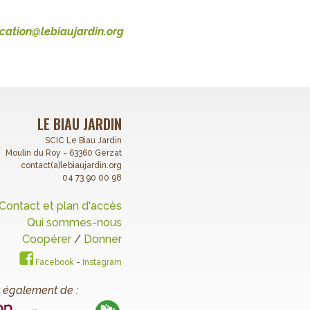
ation@lebiaujardin.org
LE BIAU JARDIN
SCIC Le Biau Jardin
Moulin du Roy - 63360 Gerzat
contact(a)lebiaujardin.org
04 73 90 00 98
Contact et plan d'accès
Qui sommes-nous
Coopérer
/
Donner
Facebook
-
Instagram
 également de :