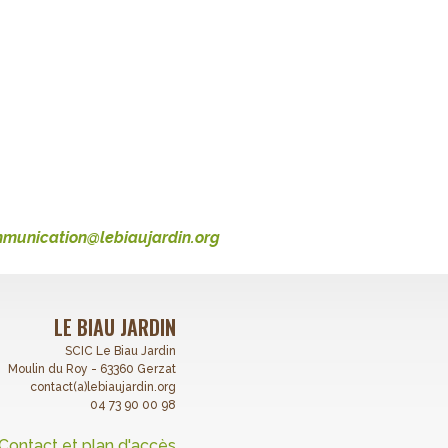
munication@lebiaujardin.org
LE BIAU JARDIN
SCIC Le Biau Jardin
Moulin du Roy - 63360 Gerzat
contact(a)lebiaujardin.org
04 73 90 00 98
Contact et plan d'accès