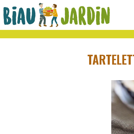
Le
Bio
Biau
local
Jardin
social
solidaire
TARTELET