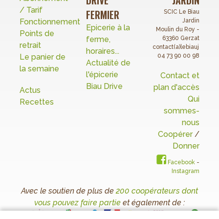
DRIVE
JARDIN
/ Tarif
FERMIER
SCIC Le Biau
Fonctionnement
Jardin
Epicerie à la
Moulin du Roy -
Points de
ferme,
63360 Gerzat
retrait
contact(a)lebiaujardin.o
horaires...
Le panier de
04 73 90 00 98
Actualité de
la semaine
l'épicerie
Contact et
Biau Drive
plan d'accès
Actus
Qui
Recettes
sommes-
nous
Coopérer
/
Donner
Facebook
-
Instagram
Avec le soutien de plus de
200 coopérateurs dont
vous pouvez faire partie
et également de :