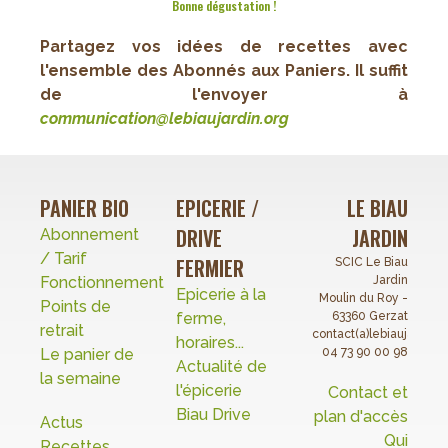
Bonne dégustation !
Partagez vos idées de recettes avec
l'ensemble des Abonnés aux Paniers. Il suffit
de l'envoyer à
c
ommunication@lebiaujardin.org
PANIER BIO
EPICERIE /
LE BIAU
DRIVE
JARDIN
Abonnement
/ Tarif
FERMIER
SCIC Le Biau
Fonctionnement
Jardin
Epicerie à la
Moulin du Roy -
Points de
ferme,
63360 Gerzat
retrait
contact(a)lebiaujardin.o
horaires...
Le panier de
04 73 90 00 98
Actualité de
la semaine
l'épicerie
Contact et
Biau Drive
plan d'accès
Actus
Qui
Recettes