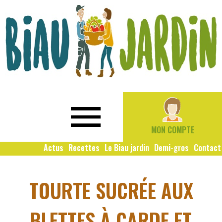
Le
Bio
Biau
local
Jardin
social
MON COMPTE
solidaire
Actus
Recettes
Le Biau jardin
Demi-gros
Contact
TOURTE SUCRÉE AUX
BLETTES À CARDE ET