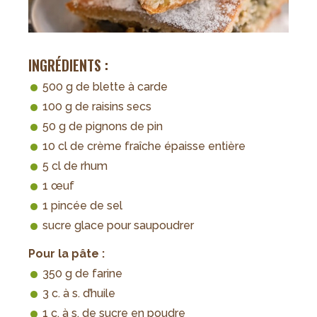
INGRÉDIENTS :
500 g de blette à carde
100 g de raisins secs
50 g de pignons de pin
10 cl de crème fraîche épaisse entière
5 cl de rhum
1 œuf
1 pincée de sel
sucre glace pour saupoudrer
Pour la pâte :
350 g de farine
3 c. à s. d’huile
1 c. à s. de sucre en poudre