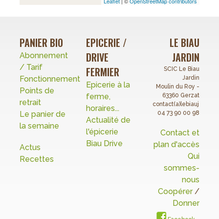
Leaflet
| ©
OpenStreetMap contributors
PANIER BIO
EPICERIE /
LE BIAU
DRIVE
JARDIN
Abonnement
/ Tarif
FERMIER
SCIC Le Biau
Fonctionnement
Jardin
Epicerie à la
Moulin du Roy -
Points de
ferme,
63360 Gerzat
retrait
contact(a)lebiaujardin.o
horaires...
Le panier de
04 73 90 00 98
Actualité de
la semaine
l'épicerie
Contact et
Biau Drive
plan d'accès
Actus
Qui
Recettes
sommes-
nous
Coopérer
/
Donner