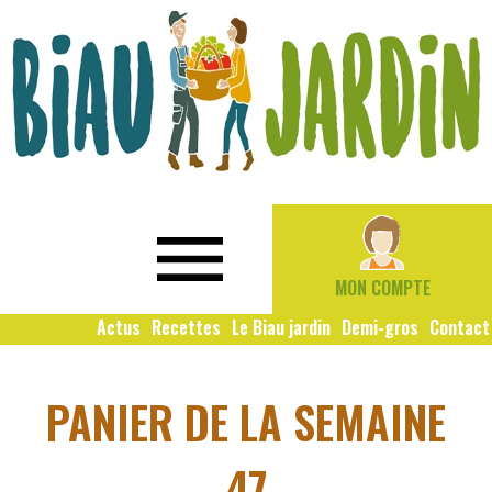
Le
Bio
Biau
local
Jardin
social
MON COMPTE
solidaire
Actus
Recettes
Le Biau jardin
Demi-gros
Contact
PANIER DE LA SEMAINE
47