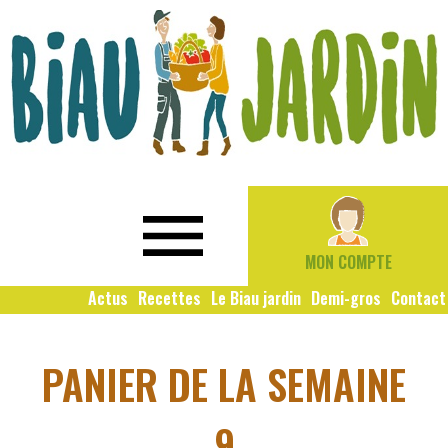
Le
Bio
Biau
local
Jardin
social
MON COMPTE
solidaire
Actus
Recettes
Le Biau jardin
Demi-gros
Contact
PANIER DE LA SEMAINE
9