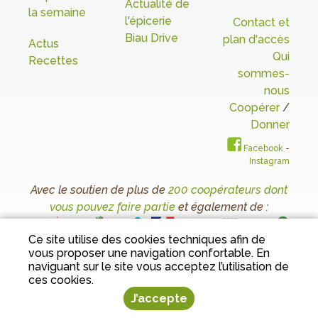
Actualité de
la semaine
l'épicerie
Contact et
Biau Drive
plan d'accès
Actus
Qui
Recettes
sommes-
nous
Coopérer
/
Donner
Facebook
-
Instagram
Avec le soutien de plus de
200 coopérateurs dont
vous pouvez faire partie
et également de :
Ce site utilise des cookies techniques afin de
vous proposer une navigation confortable. En
Conditions Générales de Vente
I
Mentions
naviguant sur le site vous acceptez l’utilisation de
légales
I
Protection des données personnelles
ces cookies.
J’accepte
Tous droits réservés 2023 Le Biau Jardin - Conception
Sarl
Dynapse