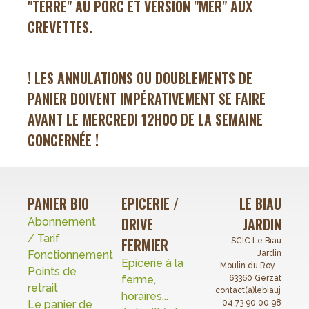
"TERRE" AU PORC ET VERSION "MER" AUX
CREVETTES.
! LES ANNULATIONS OU DOUBLEMENTS DE
PANIER DOIVENT IMPÉRATIVEMENT SE FAIRE
AVANT LE MERCREDI 12H00 DE LA SEMAINE
CONCERNÉE !
PANIER BIO
EPICERIE /
LE BIAU
DRIVE
JARDIN
Abonnement
/ Tarif
FERMIER
SCIC Le Biau
Fonctionnement
Jardin
Epicerie à la
Moulin du Roy -
Points de
ferme,
63360 Gerzat
retrait
contact(a)lebiaujardin.o
horaires...
Le panier de
04 73 90 00 98