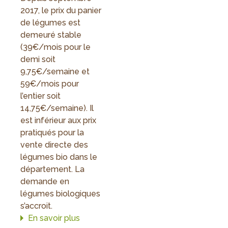
2017, le prix du panier
de légumes est
demeuré stable
(39€/mois pour le
demi soit
9,75€/semaine et
59€/mois pour
l’entier soit
14,75€/semaine). Il
est inférieur aux prix
pratiqués pour la
vente directe des
légumes bio dans le
département. La
demande en
légumes biologiques
s’accroit.
En savoir plus
sur