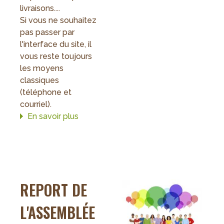
livraisons....
Si vous ne souhaitez
pas passer par
l'interface du site, il
vous reste toujours
les moyens
classiques
(téléphone et
courriel).
En savoir plus
sur
Un
nouveau
site
internet
REPORT DE
L'ASSEMBLÉE