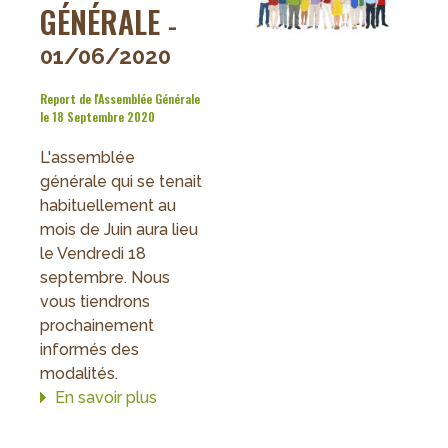
GÉNÉRALE
-
01/06/2020
Report de l'Assemblée Générale
le 18 Septembre 2020
L'assemblée
générale qui se tenait
habituellement au
mois de Juin aura lieu
le Vendredi 18
septembre. Nous
vous tiendrons
prochainement
informés des
modalités.
En savoir plus
sur
Report
de