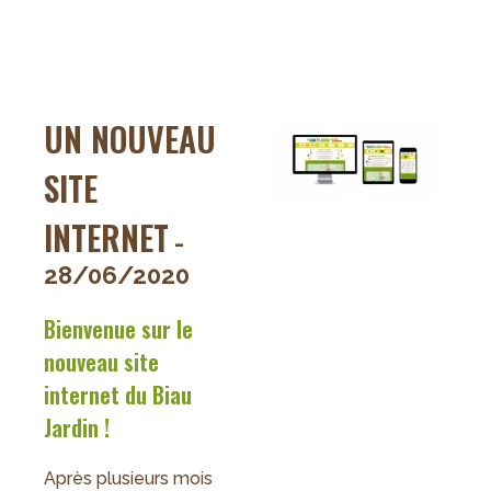
Le
panier
de
la
semaine
UN NOUVEAU
?
SITE
INTERNET
-
28/06/2020
Bienvenue sur le
nouveau site
internet du Biau
Jardin !
Après plusieurs mois