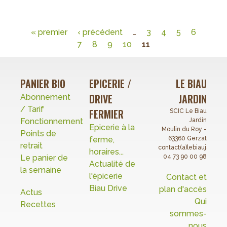
l'Assemblée
Générale
« premier
‹ précédent
…
3
4
5
6
Pages
7
8
9
10
11
PANIER BIO
EPICERIE /
LE BIAU
DRIVE
JARDIN
Abonnement
/ Tarif
FERMIER
SCIC Le Biau
Fonctionnement
Jardin
Epicerie à la
Moulin du Roy -
Points de
ferme,
63360 Gerzat
retrait
contact(a)lebiaujardin.o
horaires...
Le panier de
04 73 90 00 98
Actualité de
la semaine
l'épicerie
Contact et
Biau Drive
plan d'accès
Actus
Qui
Recettes
sommes-
nous