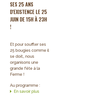
SES 25 ANS
D'EXISTENCE LE 25
JUIN DE 15H À 23H
!
Et pour souffler ses
25 bougies comme il
se doit,, nous
organisons une
grande fête à la
Ferme !
Au programme :
En savoir plus
sur
25
ans
du