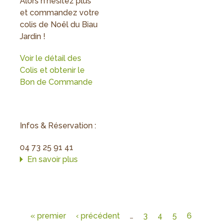
Alors n'hésitez plus
et commandez votre
colis de Noël du Biau
Jardin !
Voir le détail des
Colis et obtenir le
Bon de Commande
Infos & Réservation :
04 73 25 91 41
En savoir plus
sur
Les
Colis
de
Noël
« premier
‹ précédent
…
3
4
5
6
sont