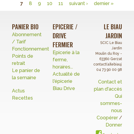
Pages
7
8
9
10
11
suivant ›
dernier »
arrivés
!
PANIER BIO
EPICERIE /
LE BIAU
DRIVE
JARDIN
Abonnement
/ Tarif
FERMIER
SCIC Le Biau
Fonctionnement
Jardin
Epicerie à la
Moulin du Roy -
Points de
ferme,
63360 Gerzat
retrait
contact(a)lebiaujardin.o
horaires...
Le panier de
04 73 90 00 98
Actualité de
la semaine
l'épicerie
Contact et
Biau Drive
plan d'accès
Actus
Qui
Recettes
sommes-
nous
Coopérer
/
Donner