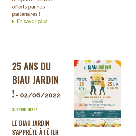
offerts par nos
partenaires !
En savoir plus
sur
Jeu
concours
pour
les
25
25 ANS DU
ans
du
BIAU JARDIN
Biau
Jardin
!
- 02/06/2022
!
SURPRIIIIIIISE !
LE BIAU JARDIN
S'APPRÊTE À FÊTER