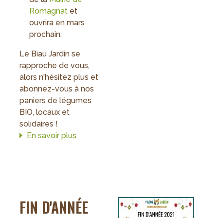
Romagnat
et
ouvrira en mars
prochain.
Le Biau Jardin se
rapproche de vous,
alors n'hésitez plus et
abonnez-vous à nos
paniers de légumes
BIO, locaux et
solidaires !
En savoir plus
sur
Ouverture
de
2
nouveaux
dépôts
FIN D'ANNÉE
en
2022