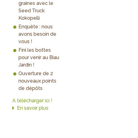
graines avec le
Seed Truck
Kokopelli
Enquête : nous
avons besoin de
vous !
Fini les bottes
pour venir au Biau
Jardin !
Ouverture de 2
nouveaux points
de dépôts
A télécharger ici !
En savoir plus
sur
INFO
biau
-
Mars