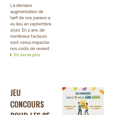
La dernière
augmentation de
tarif de nos paniers a
eu lieu en septembre
2020. En 2 ans, de
nombreux facteurs
sont venus impacter
nos coûts de revient :
En savoir plus
sur
ÉVOLUTION
DU
PRIX
DU
PANIER
JEU
AU
1ER
CONCOURS
SEPTEMBRE
2022