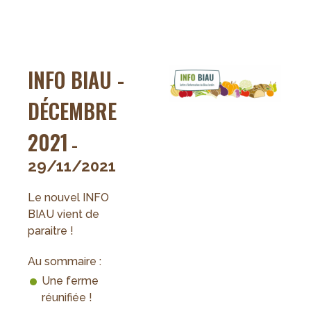
d'Année
2021
du
Biau
INFO BIAU -
Jardin
DÉCEMBRE
2021
-
29/11/2021
Le nouvel INFO
BIAU vient de
paraitre !
Au sommaire :
Une ferme
réunifiée !