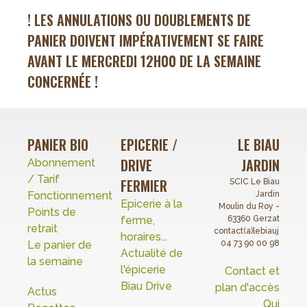
! LES ANNULATIONS OU DOUBLEMENTS DE
PANIER DOIVENT IMPÉRATIVEMENT SE FAIRE
AVANT LE MERCREDI 12H00 DE LA SEMAINE
CONCERNÉE !
PANIER BIO
EPICERIE /
LE BIAU
DRIVE
JARDIN
Abonnement
/ Tarif
FERMIER
SCIC Le Biau
Fonctionnement
Jardin
Epicerie à la
Moulin du Roy -
Points de
ferme,
63360 Gerzat
retrait
contact(a)lebiaujardin.o
horaires...
Le panier de
04 73 90 00 98
Actualité de
la semaine
l'épicerie
Contact et
Biau Drive
plan d'accès
Actus
Qui