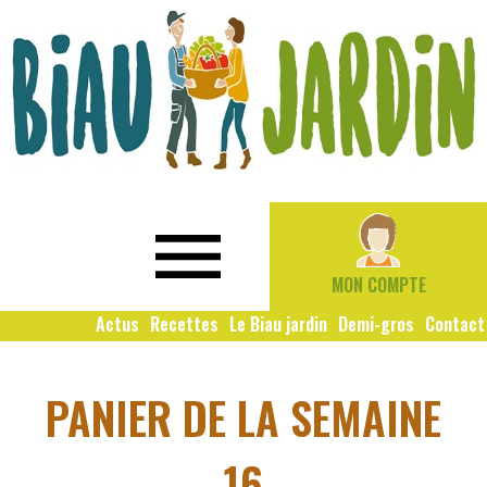
Le
Bio
Biau
local
Jardin
social
MON COMPTE
solidaire
Actus
Recettes
Le Biau jardin
Demi-gros
Contact
PANIER DE LA SEMAINE
16