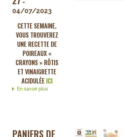
27
-
04/07/2023
CETTE SEMAINE,
VOUS TROUVEREZ
UNE RECETTE DE
POIREAUX «
CRAYONS » RÔTIS
ET VINAIGRETTE
ACIDULÉE
ICI
En savoir plus
sur
Paniers
de
la
semaine
27
PANIERS DE