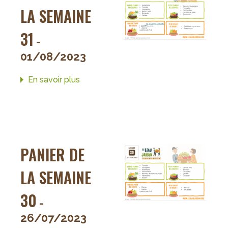
LA SEMAINE
31
-
01/08/2023
En savoir plus
sur
Panier
de
la
semaine
31
PANIER DE
LA SEMAINE
30
-
26/07/2023