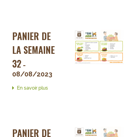
changements
dans
les
Paniers
PANIER DE
de
la
LA SEMAINE
Semaine
33
32
-
08/08/2023
En savoir plus
sur
Panier
de
la
semaine
32
PANIER DE