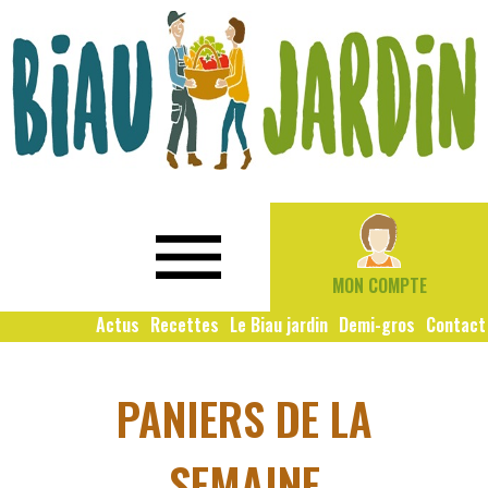
Le
Bio
Biau
local
Jardin
social
MON COMPTE
solidaire
Actus
Recettes
Le Biau jardin
Demi-gros
Contact
PANIERS DE LA
SEMAINE