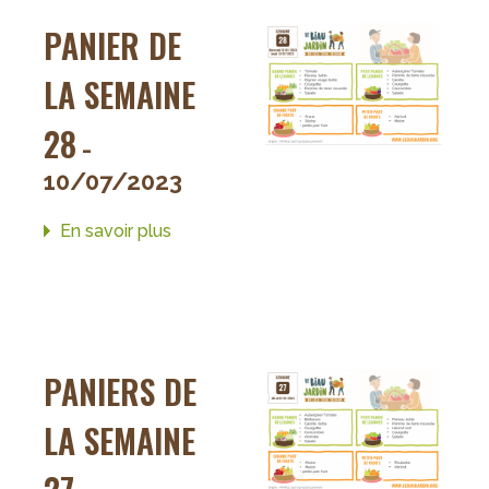
29
PANIER DE
LA SEMAINE
28
-
10/07/2023
En savoir plus
sur
Panier
de
la
semaine
28
PANIERS DE
LA SEMAINE