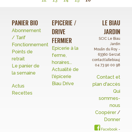
PANIER BIO
EPICERIE /
LE BIAU
DRIVE
JARDIN
Abonnement
/ Tarif
FERMIER
SCIC Le Biau
Fonctionnement
Jardin
Epicerie à la
Moulin du Roy -
Points de
ferme,
63360 Gerzat
retrait
contact(a)lebiaujardin.o
horaires...
Le panier de
04 73 90 00 98
Actualité de
la semaine
l'épicerie
Contact et
Biau Drive
plan d'accès
Actus
Qui
Recettes
sommes-
nous
Coopérer
/
Donner
Facebook
-