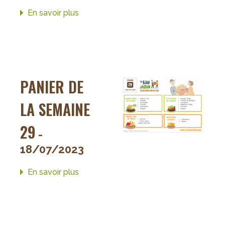
En savoir plus
sur
Panier
de
la
semaine
30
PANIER DE
LA SEMAINE
29
-
18/07/2023
En savoir plus
sur
Panier
de
la
semaine