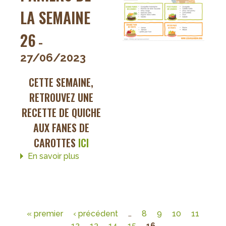
LA SEMAINE
26
-
27/06/2023
CETTE SEMAINE,
RETROUVEZ UNE
RECETTE DE
QUICHE
AUX FANES DE
CAROTTES
ICI
En savoir plus
sur
Paniers
de
la
semaine
« premier
‹ précédent
…
8
9
10
11
26
Pages
12
13
14
15
16