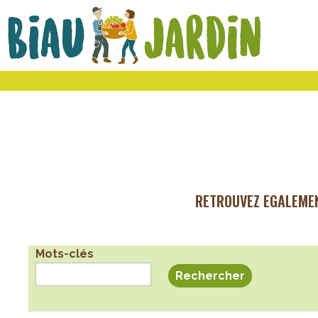
Le
Bio
Biau
local
Jardin
social
solidaire
RETROUVEZ EGALEME
Mots-clés