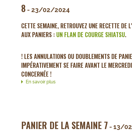
8
- 23/02/2024
CETTE SEMAINE, RETROUVEZ UNE RECETTE DE L
AUX PANIERS :
UN FLAN DE COURGE SHIATSU
.
! LES ANNULATIONS OU DOUBLEMENTS DE PANI
IMPÉRATIVEMENT SE FAIRE AVANT LE MERCREDI
CONCERNÉE !
En savoir plus
sur
INFOS
&
CHANGEMENTS
Panier
de
PANIER DE LA SEMAINE 7
la
- 13/0
semaine